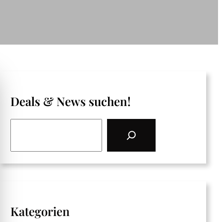
Deals & News suchen!
S
e
a
r
c
h
Kategorien