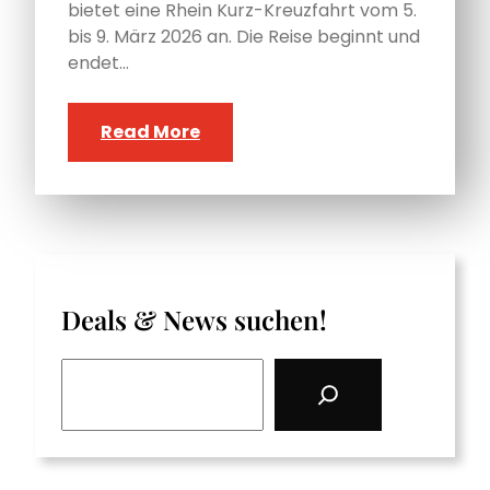
bietet eine Rhein Kurz-Kreuzfahrt vom 5.
bis 9. März 2026 an. Die Reise beginnt und
endet…
Read More
Deals & News suchen!
S
e
a
r
c