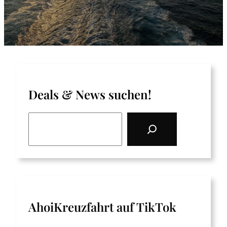
Deals & News suchen!
S
e
a
r
c
h
AhoiKreuzfahrt auf TikTok