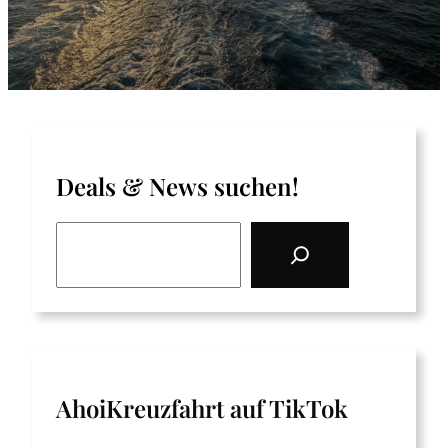
Deals & News suchen!
S
e
a
r
c
h
AhoiKreuzfahrt auf TikTok