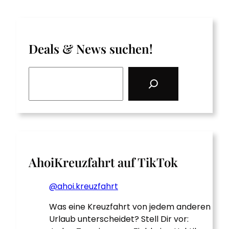
Deals & News suchen!
S
e
a
r
c
h
AhoiKreuzfahrt auf TikTok
@ahoi.kreuzfahrt
Was eine Kreuzfahrt von jedem anderen
Urlaub unterscheidet? Stell Dir vor: